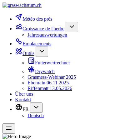
Météo des prés
Croissance de l'herbe
Jahresauswertungen
Emplacements
Outils
Futterwertrechner
Drywatch
Grasmess-Webinar 2025
Ebenrain 06.11.2025
Riffenmatt 13.05.2026
Über uns
Kontakt
FR
Deutsch