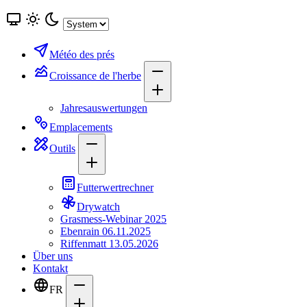
Météo des prés
Croissance de l'herbe
Jahresauswertungen
Emplacements
Outils
Futterwertrechner
Drywatch
Grasmess-Webinar 2025
Ebenrain 06.11.2025
Riffenmatt 13.05.2026
Über uns
Kontakt
FR