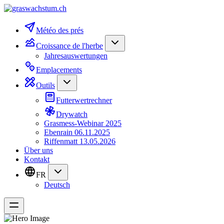
Météo des prés
Croissance de l'herbe
Jahresauswertungen
Emplacements
Outils
Futterwertrechner
Drywatch
Grasmess-Webinar 2025
Ebenrain 06.11.2025
Riffenmatt 13.05.2026
Über uns
Kontakt
FR
Deutsch